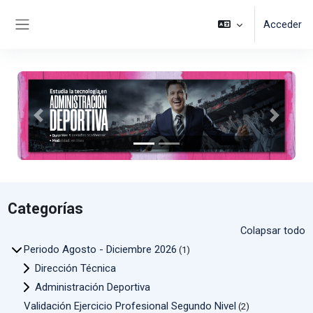
Salta al contenido principal
Acceder
Panel lateral
Anterior
Siguient
Categorías
Colapsar todo
Periodo Agosto - Diciembre 2026
(1)
Dirección Técnica
Administración Deportiva
Validación Ejercicio Profesional Segundo Nivel
(2)