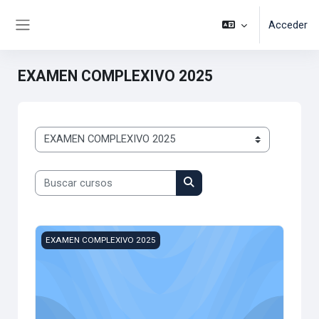
Salta al contenido principal
Acceder
Panel lateral
EXAMEN COMPLEXIVO 2025
Categorías
Buscar cursos
Buscar cursos
Examen Complexivo 2025
EXAMEN COMPLEXIVO 2025